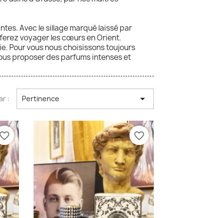
ntes. Avec le sillage marqué laissé par
 ferez voyager les cœurs en Orient.
ie. Pour vous nous choisissons toujours
vous proposer des parfums intenses et

ar :
Pertinence
vorite_border
favorite_border