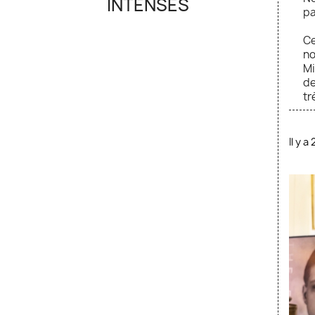
INTENSES
pa
Ce
no
Mi
de
tr
Il y a