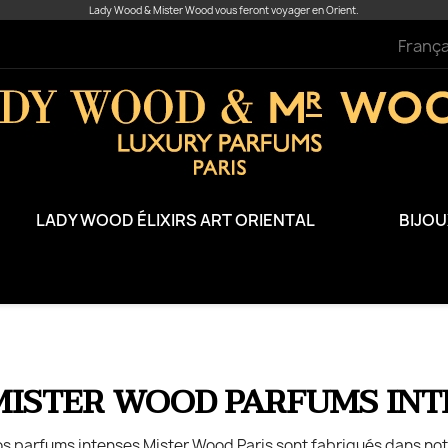
Lady Wood & Mister Wood vous feront voyager en Orient.
França
LADY WOOD ÉLIXIRS ART ORIENTAL
BIJO
MISTER WOOD PARFUMS INT
s parfums intenses Mister Wood Paris sont fabriqués dans notr