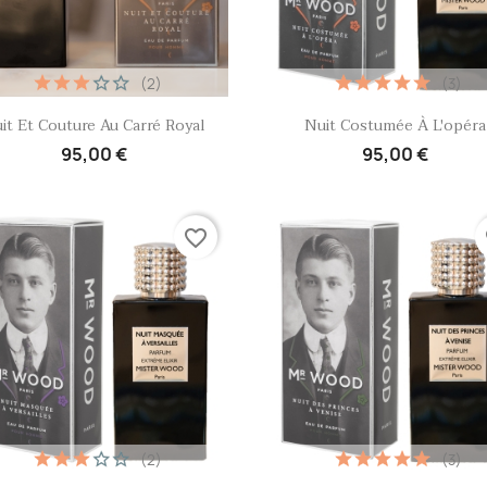
(2)
(3)
Aperçu rapide
Aperçu rapide


it Et Couture Au Carré Royal
Nuit Costumée À L'opéra
95,00 €
95,00 €
favorite_border
fa
(2)
(3)