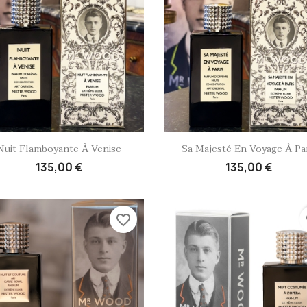
Aperçu rapide
Aperçu rapide


Nuit Flamboyante À Venise
Sa Majesté En Voyage À Par
135,00 €
135,00 €
favorite_border
fa