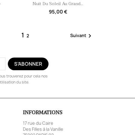
Aperçu rapide

e
Nuit Du Soleil Au Grand...
95,00 €
1

Suivant
2
ous trouverez pour cela nos
ilisation du site.
INFORMATIONS
17 rue du Caire
Des Filles à la Vanille