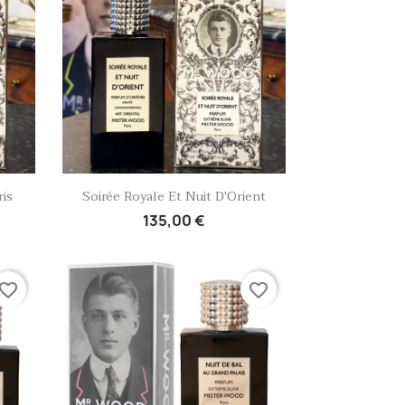
Aperçu rapide

is
Soirée Royale Et Nuit D'Orient
135,00 €
vorite_border
favorite_border