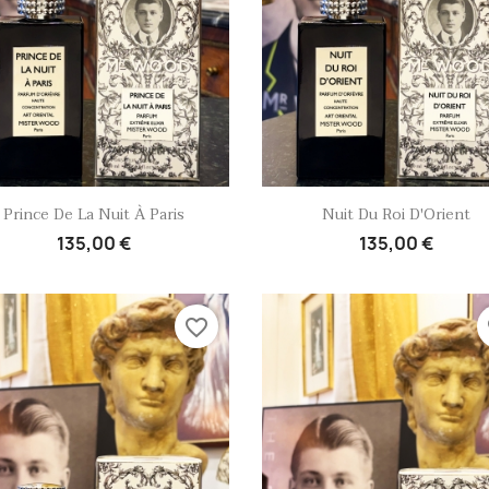
Aperçu rapide
Aperçu rapide


Prince De La Nuit À Paris
Nuit Du Roi D'Orient
135,00 €
135,00 €
favorite_border
fa