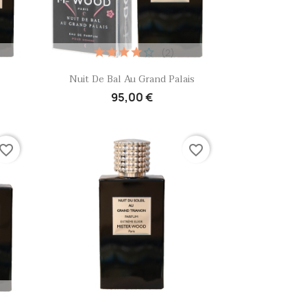
(2)
Aperçu rapide

Nuit De Bal Au Grand Palais
95,00 €
vorite_border
favorite_border