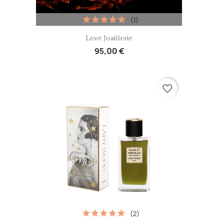
(1)
Aperçu rapide

Love Joaillerie
95,00 €
favorite_border
(2)