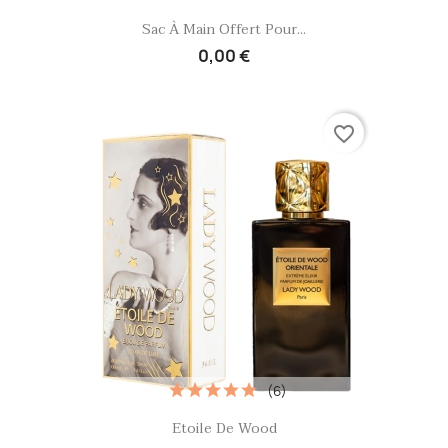
Aperçu rapide

Sac À Main Offert Pour...
0,00 €
favorite_border
(6)
Aperçu rapide

Etoile De Wood