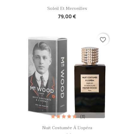
Aperçu rapide

Soleil Et Merveilles
79,00 €
favorite_border
(3)
Aperçu rapide

Nuit Costumée À L'opéra