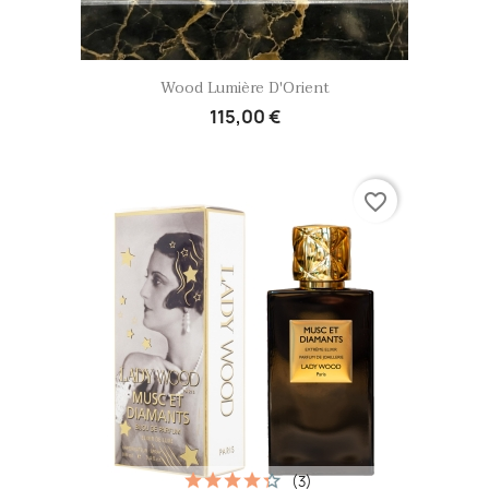
Aperçu rapide

Wood Lumière D'Orient
115,00 €
favorite_border
(3)