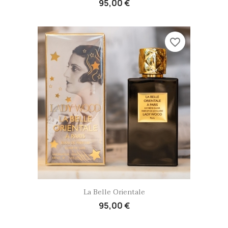
95,00 €
favorite_border
Aperçu rapide

La Belle Orientale
95,00 €