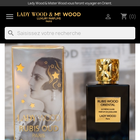
Lady Wood & Mister Wood vous feront voyager en Orient.

shopping_cart

(0)
search