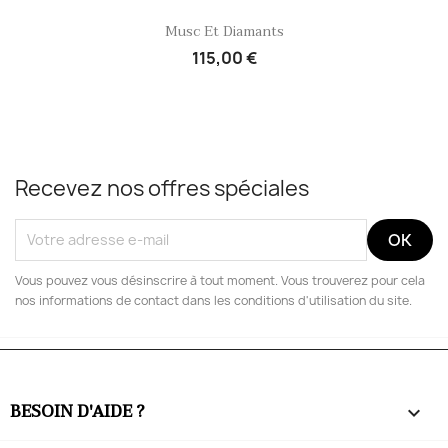
Aperçu rapide

Musc Et Diamants
115,00 €
Recevez nos offres spéciales
Vous pouvez vous désinscrire à tout moment. Vous trouverez pour cela
nos informations de contact dans les conditions d'utilisation du site.
BESOIN D'AIDE ?
