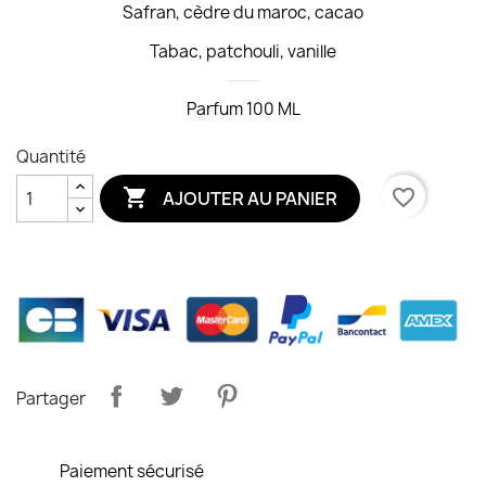
Safran, cèdre du maroc, cacao
Tabac, patchouli, vanille
Parfum 100 ML
Quantité

favorite_border
AJOUTER AU PANIER
Partager
Paiement sécurisé